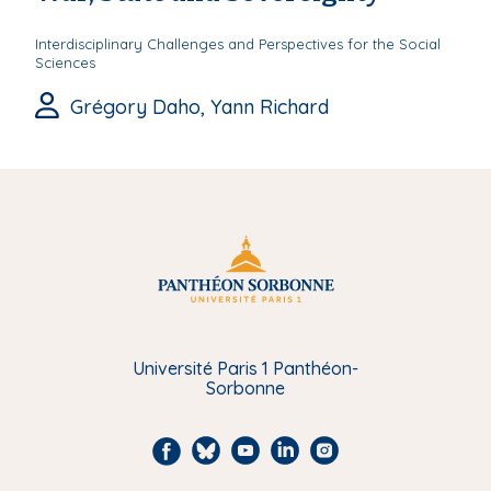
Interdisciplinary Challenges and Perspectives for the Social
Sciences
Grégory Daho, Yann Richard
Université Paris 1 Panthéon-
Sorbonne
F
B
Y
L
I