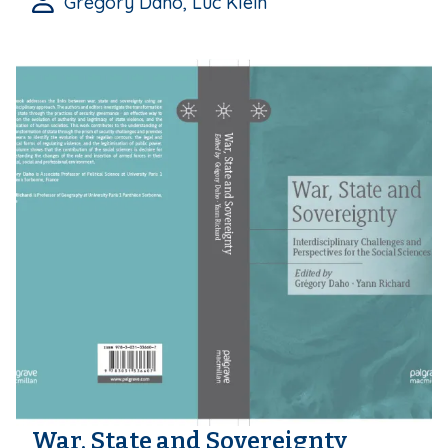
Grégory Daho, Luc Klein
War, State and Sovereignty