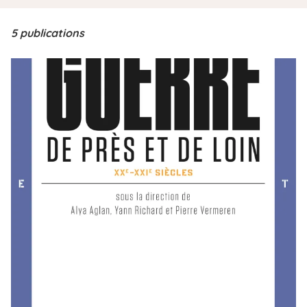
i
p
5 publications
a
l